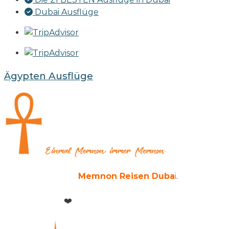
Dubai Ausflüge
Ägypten Ausflüge
Copyright © 2026
Memnon Reisen Duba
i
.
Alle
Rechte reserviert.
Powered with
❤️
by
Memnon Reisen Group