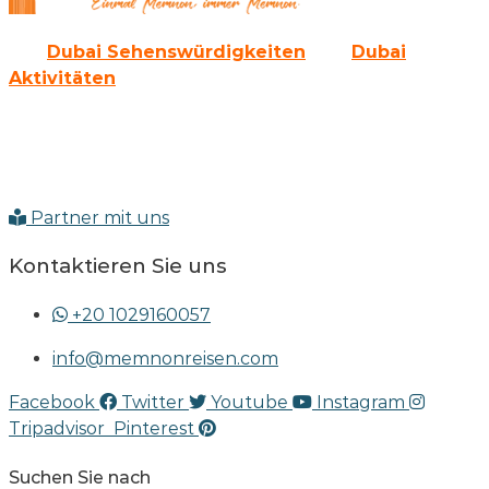
Alle
Dubai Sehenswürdigkeiten
und
Dubai
Aktivitäten
gibt es auch als Paket bei uns.
Sie werden die Emirate von der modernen Seite her
kennen lernen und auch die erlebnisreiche
Vergangenheit erkunden können.
Partner mit uns
Kontaktieren Sie uns
+20 1029160057
info@memnonreisen.com
Facebook
Twitter
Youtube
Instagram
Tripadvisor
Pinterest
Suchen Sie nach