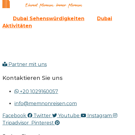
Alle
Dubai Sehenswürdigkeiten
und
Dubai
Aktivitäten
gibt es auch als Paket bei uns.
Sie werden die Emirate von der modernen Seite her
kennen lernen und auch die erlebnisreiche
Vergangenheit erkunden können.
Partner mit uns
Kontaktieren Sie uns
+20 1029160057
info@memnonreisen.com
Facebook
Twitter
Youtube
Instagram
Tripadvisor
Pinterest