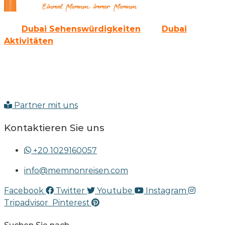
Alle
Dubai Sehenswürdigkeiten
und
Dubai
Aktivitäten
gibt es auch als Paket bei uns.
Sie werden die Emirate von der modernen Seite her
kennen lernen und auch die erlebnisreiche
Vergangenheit erkunden können.
Partner mit uns
Kontaktieren Sie uns
+20 1029160057
info@memnonreisen.com
Facebook
Twitter
Youtube
Instagram
Tripadvisor
Pinterest