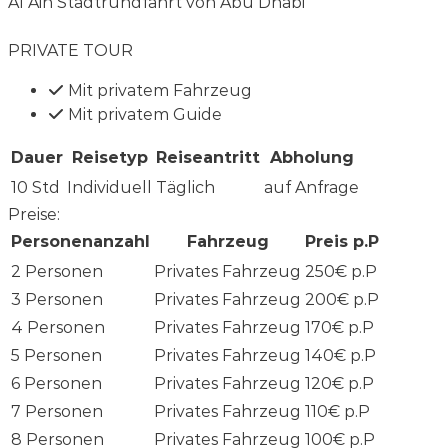
Al Ain Stadtrundfahrt von Abu Dhabi
PRIVATE TOUR
Mit privatem Fahrzeug
Mit privatem Guide
Dauer
Reisetyp
Reiseantritt
Abholung
10 Std
Individuell
Täglich
auf Anfrage
Preise:
Personenanzahl
Fahrzeug
Preis p.P
2 Personen
Privates Fahrzeug
250€ p.P
3 Personen
Privates Fahrzeug
200€ p.P
4 Personen
Privates Fahrzeug
170€ p.P
5 Personen
Privates Fahrzeug
140€ p.P
6 Personen
Privates Fahrzeug
120€ p.P
7 Personen
Privates Fahrzeug
110€ p.P
8 Personen
Privates Fahrzeug
100€ p.P