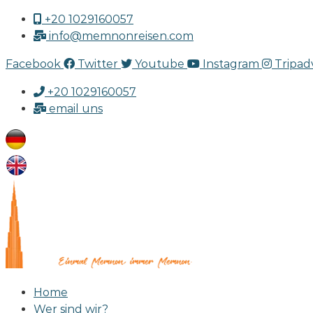
+20 1029160057
info@memnonreisen.com
Facebook
Twitter
Youtube
Instagram
Tripad
+20 1029160057
email uns
Home
Wer sind wir?