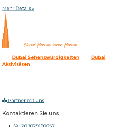
Mehr Details »
Alle
Dubai Sehenswürdigkeiten
und
Dubai
Aktivitäten
gibt es auch als Paket bei uns.
Sie werden die Emirate von der modernen Seite her
kennen lernen und auch die erlebnisreiche
Vergangenheit erkunden können.
Partner mit uns
Kontaktieren Sie uns
+20 1029160057